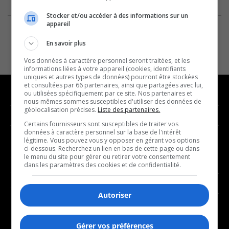
Stocker et/ou accéder à des informations sur un
appareil
En savoir plus
Vos données à caractère personnel seront traitées, et les
informations liées à votre appareil (cookies, identifiants
uniques et autres types de données) pourront être stockées
et consultées par 66 partenaires, ainsi que partagées avec lui,
ou utilisées spécifiquement par ce site. Nos partenaires et
nous-mêmes sommes susceptibles d'utiliser des données de
géolocalisation précises.
Liste des partenaires.
NOUVELLES
MUSIQUE
Certains fournisseurs sont susceptibles de traiter vos
données à caractère personnel sur la base de l'intérêt
légitime. Vous pouvez vous y opposer en gérant vos options
- Affaires municipales
- Décompte franco
ci-dessous. Recherchez un lien en bas de cette page ou dans
- Communauté / Social
- Joué récemment
le menu du site pour gérer ou retirer votre consentement
dans les paramètres des cookies et de confidentialité.
- Culture
BALADOS
- Économie
Autoriser
- Éducation
- Affaires
- Environnement
- Art de vivre
Gérer vos préférences