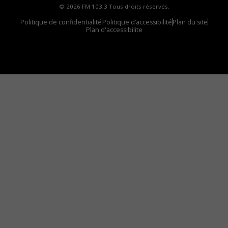
© 2026 FM 103,3 Tous droits réservés.
Politique de confidentialité
Politique d’accessibilité
Plan du site
Plan d'accessibilite
Comment installer notre vignette sur votre
appareil mobile