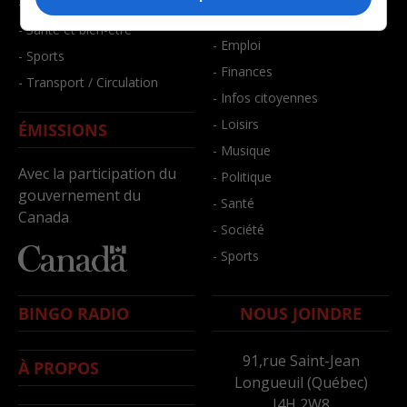
- Faits divers
- Bien-être
- Santé et bien-être
- Emploi
- Sports
- Finances
- Transport / Circulation
- Infos citoyennes
- Loisirs
ÉMISSIONS
- Musique
Avec la participation du
- Politique
gouvernement du
- Santé
Canada
- Société
- Sports
BINGO RADIO
NOUS JOINDRE
91,rue Saint-Jean
À PROPOS
Longueuil (Québec)
J4H 2W8