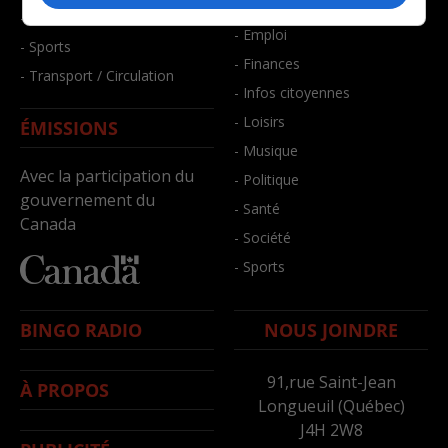
- Bien-être
- Santé et bien-être
- Emploi
- Sports
- Finances
- Transport / Circulation
- Infos citoyennes
- Loisirs
ÉMISSIONS
- Musique
Avec la participation du
- Politique
gouvernement du
- Santé
Canada
- Société
- Sports
BINGO RADIO
NOUS JOINDRE
91,rue Saint-Jean
À PROPOS
Longueuil (Québec)
J4H 2W8