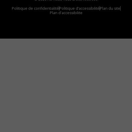
Politique de confidentialité
Politique d’accessibilité
Plan du site
Plan d'accessibilite
Comment installer notre vignette sur votre
appareil mobile