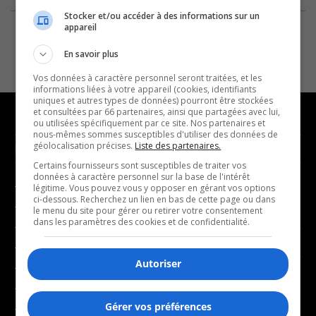
Stocker et/ou accéder à des informations sur un
appareil
En savoir plus
Vos données à caractère personnel seront traitées, et les
informations liées à votre appareil (cookies, identifiants
uniques et autres types de données) pourront être stockées
et consultées par 66 partenaires, ainsi que partagées avec lui,
ou utilisées spécifiquement par ce site. Nos partenaires et
nous-mêmes sommes susceptibles d'utiliser des données de
géolocalisation précises.
Liste des partenaires.
NOUVELLES
MUSIQUE
Certains fournisseurs sont susceptibles de traiter vos
données à caractère personnel sur la base de l'intérêt
- Affaires municipales
- Décompte franco
légitime. Vous pouvez vous y opposer en gérant vos options
ci-dessous. Recherchez un lien en bas de cette page ou dans
- Communauté / Social
- Joué récemment
le menu du site pour gérer ou retirer votre consentement
dans les paramètres des cookies et de confidentialité.
- Culture
BALADOS
- Économie
Autoriser
- Éducation
- Affaires
- Environnement
- Art de vivre
Gérer vos préférences
- Faits divers