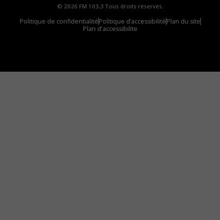
© 2026 FM 103,3 Tous droits réservés.
Politique de confidentialité
Politique d’accessibilité
Plan du site
Plan d'accessibilite
Comment installer notre vignette sur votre
appareil mobile