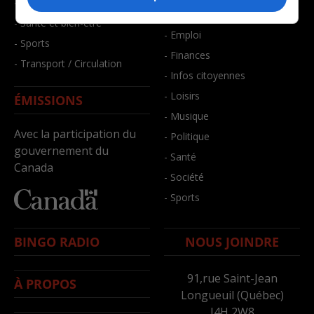
- Faits divers
- Bien-être
- Santé et bien-être
- Emploi
- Sports
- Finances
- Transport / Circulation
- Infos citoyennes
- Loisirs
ÉMISSIONS
- Musique
Avec la participation du
- Politique
gouvernement du
- Santé
Canada
- Société
- Sports
BINGO RADIO
NOUS JOINDRE
91,rue Saint-Jean
À PROPOS
Longueuil (Québec)
J4H 2W8