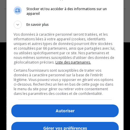
Stocker et/ou accéder à des informations sur un
appareil
En savoir plus
Vos données à caractère personnel seront traitées, et les
informations liées à votre appareil (cookies, identifiants
uniques et autres types de données) pourront être stockées
et consultées par 66 partenaires, ainsi que partagées avec lui,
ou utilisées spécifiquement par ce site. Nos partenaires et
nous-mêmes sommes susceptibles d'utiliser des données de
géolocalisation précises.
Liste des partenaires.
NOUVELLES
MUSIQUE
Certains fournisseurs sont susceptibles de traiter vos
données à caractère personnel sur la base de l'intérêt
légitime. Vous pouvez vous y opposer en gérant vos options
- Affaires municipales
- Décompte franco
ci-dessous. Recherchez un lien en bas de cette page ou dans
- Communauté / Social
- Joué récemment
le menu du site pour gérer ou retirer votre consentement
dans les paramètres des cookies et de confidentialité.
- Culture
BALADOS
- Économie
Autoriser
- Éducation
- Affaires
- Environnement
- Art de vivre
Gérer vos préférences