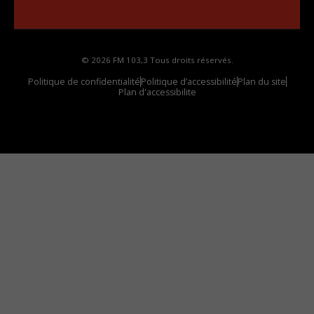
votre voiture
© 2026 FM 103,3 Tous droits réservés.
Politique de confidentialité
Politique d’accessibilité
Plan du site
Plan d'accessibilite
Comment installer notre vignette sur votre