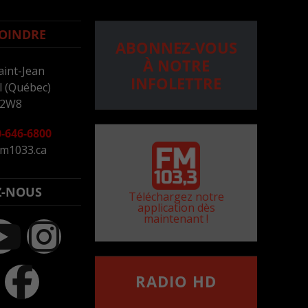
OINDRE
ABONNEZ-VOUS
À NOTRE
aint-Jean
INFOLETTRE
 (Québec)
 2W8
-646-6800
m1033.ca
Z-NOUS
Téléchargez notre
application dès
maintenant !
RADIO HD
••••••••••••••••••
Comment synthoniser la