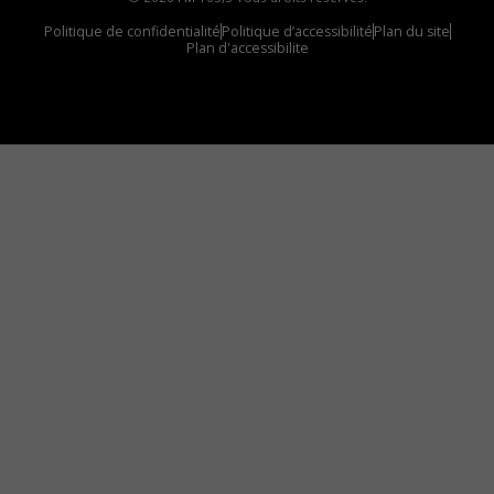
Politique de confidentialité
Politique d’accessibilité
Plan du site
Plan d'accessibilite
Comment installer notre vignette sur votre
appareil mobile