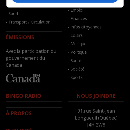
- Bien-être
- Santé et bien-être
- Emploi
- Sports
- Finances
- Transport / Circulation
- Infos citoyennes
- Loisirs
ÉMISSIONS
- Musique
Avec la participation du
- Politique
gouvernement du
- Santé
Canada
- Société
- Sports
BINGO RADIO
NOUS JOINDRE
91,rue Saint-Jean
À PROPOS
Longueuil (Québec)
J4H 2W8