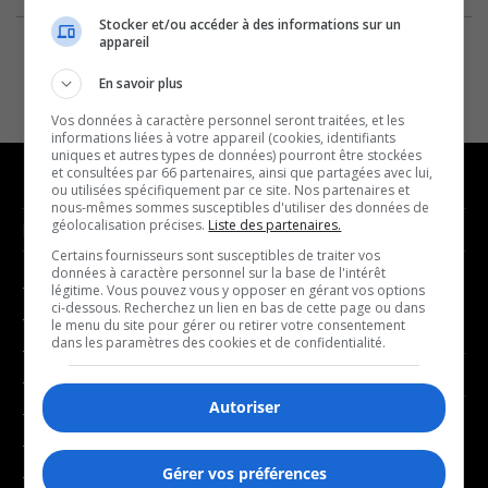
Stocker et/ou accéder à des informations sur un
appareil
En savoir plus
Vos données à caractère personnel seront traitées, et les
informations liées à votre appareil (cookies, identifiants
uniques et autres types de données) pourront être stockées
et consultées par 66 partenaires, ainsi que partagées avec lui,
ou utilisées spécifiquement par ce site. Nos partenaires et
nous-mêmes sommes susceptibles d'utiliser des données de
géolocalisation précises.
Liste des partenaires.
NOUVELLES
MUSIQUE
Certains fournisseurs sont susceptibles de traiter vos
données à caractère personnel sur la base de l'intérêt
- Affaires municipales
- Décompte franco
légitime. Vous pouvez vous y opposer en gérant vos options
ci-dessous. Recherchez un lien en bas de cette page ou dans
- Communauté / Social
- Joué récemment
le menu du site pour gérer ou retirer votre consentement
dans les paramètres des cookies et de confidentialité.
- Culture
BALADOS
- Économie
Autoriser
- Éducation
- Affaires
- Environnement
- Art de vivre
Gérer vos préférences
- Faits divers