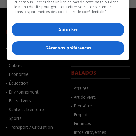
ci-dessous. Recherchez un lien en bas de cette page ou dans
le menu du site pour gérer ou retirer votre consentement
dans les paramètres des cookies et de confidentialité.
Autoriser
NOUVELLES
MUSIQUE
- Affaires municipales
- Décompte franco
Gérer vos préférences
- Communauté / Social
- Joué récemment
- Culture
BALADOS
- Économie
- Éducation
- Affaires
- Environnement
- Art de vivre
- Faits divers
- Bien-être
- Santé et bien-être
- Emploi
- Sports
- Finances
- Transport / Circulation
- Infos citoyennes