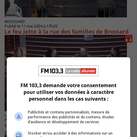
BROSSARD
Publié le 11 mai 2024 à 17h25
Le feu jette à la rue des familles de Brossard
FM 103,3 demande votre consentement
pour utiliser vos données à caractère
personnel dans les cas suivants :
Publicités et contenu personnalisés, mesure de
LONGUEUIL
performance des publicités et du contenu, études
Publié le 5 avril 2023 à 17h02
d’audience et développement de services
Inondations : Longueuil veut s’inspirer des
pays scandinaves
Stocker et/ou accéder à des informations sur un