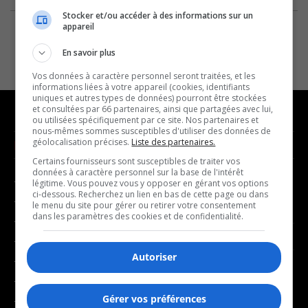
Stocker et/ou accéder à des informations sur un
appareil
En savoir plus
Vos données à caractère personnel seront traitées, et les
informations liées à votre appareil (cookies, identifiants
uniques et autres types de données) pourront être stockées
et consultées par 66 partenaires, ainsi que partagées avec lui,
ou utilisées spécifiquement par ce site. Nos partenaires et
nous-mêmes sommes susceptibles d'utiliser des données de
géolocalisation précises.
Liste des partenaires.
NOUVELLES
MUSIQUE
Certains fournisseurs sont susceptibles de traiter vos
données à caractère personnel sur la base de l'intérêt
- Affaires municipales
- Décompte franco
légitime. Vous pouvez vous y opposer en gérant vos options
ci-dessous. Recherchez un lien en bas de cette page ou dans
- Communauté / Social
- Joué récemment
le menu du site pour gérer ou retirer votre consentement
dans les paramètres des cookies et de confidentialité.
- Culture
BALADOS
- Économie
Autoriser
- Éducation
- Affaires
- Environnement
- Art de vivre
Gérer vos préférences
- Faits divers