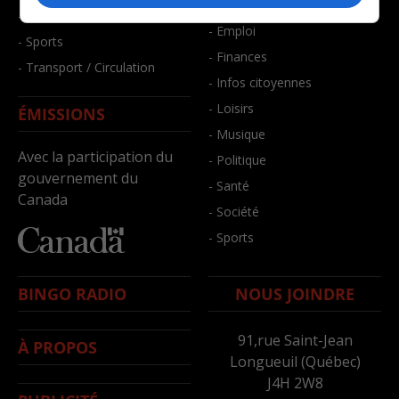
- Bien-être
- Santé et bien-être
- Emploi
- Sports
- Finances
- Transport / Circulation
- Infos citoyennes
- Loisirs
ÉMISSIONS
- Musique
Avec la participation du
- Politique
gouvernement du
- Santé
Canada
- Société
- Sports
BINGO RADIO
NOUS JOINDRE
91,rue Saint-Jean
À PROPOS
Longueuil (Québec)
J4H 2W8