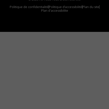
Politique de confidentialité
Politique d’accessibilité
Plan du site
Plan d'accessibilite
Comment installer notre vignette sur votre
appareil mobile