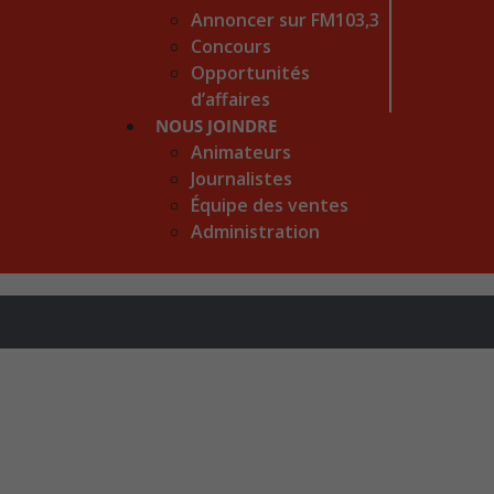
Annoncer sur FM103,3
Concours
Opportunités
d’affaires
NOUS JOINDRE
Animateurs
Journalistes
Équipe des ventes
Administration