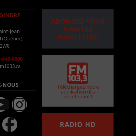
OINDRE
ABONNEZ-VOUS
À NOTRE
aint-Jean
INFOLETTRE
 (Québec)
 2W8
-646-6800
m1033.ca
Z-NOUS
Téléchargez notre
application dès
maintenant !
RADIO HD
••••••••••••••••••
Comment synthoniser la