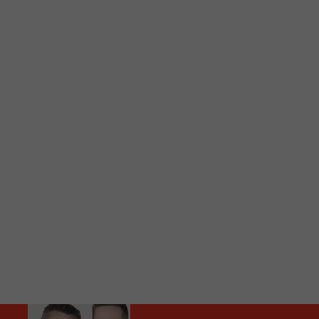
C
Vous avez envie d’écouter le FM 103,3 ou notre nouv
Ajoutez un signet FM 103,3 sur votre écran d’accueil
Voici la procédure ;)
À partir de votre téléphone, allez sur le site inte
Ensuite cliquez sur l’icône situé au bas de votre éc
(celui qui représente un carré incluant une flèche d
Cliquez maintenant sur l’option Ajouter sur l’écran
Faites Enregistrer en haut à droite.
Et voilà! Toutes les infos et l’écoute de votre radio loca
Audio