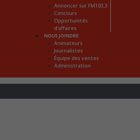
Annoncer sur FM103,3
Concours
Opportunités
d’affaires
NOUS JOINDRE
Animateurs
Journalistes
Équipe des ventes
Administration