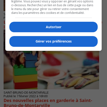
légitime. Vous pouvez vous y opposer en gérant vos options
ci-dessous. Recherchez un lien en bas de cette page ou dans
le menu du site pour gérer ou retirer votre consentement
dans les paramètres des cookies et de confidentialité.
SAINT-BRUNO-DE-MONTARVILLE
Publié le 24 février 2022 à 14h30
Le CPE au parc du Frère-Marcel-Alary inquiète
les Montarvillois
Autoriser
Gérer vos préférences
SAINT-BRUNO-DE-MONTARVILLE
Publié le 7 février 2022 à 16h00
Des nouvelles places en garderie à Saint-
Bruno-de-Montarville