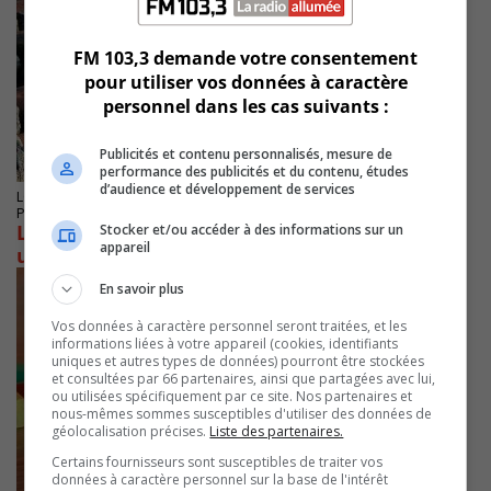
FM 103,3 demande votre consentement
pour utiliser vos données à caractère
personnel dans les cas suivants :
Publicités et contenu personnalisés, mesure de
performance des publicités et du contenu, études
d’audience et développement de services
LONGUEUIL
Publié le 4 mars 2022 à 14h30
Longueuil dit tout faire pour traiter ses eaux
Stocker et/ou accéder à des informations sur un
appareil
usées
En savoir plus
Vos données à caractère personnel seront traitées, et les
informations liées à votre appareil (cookies, identifiants
uniques et autres types de données) pourront être stockées
et consultées par 66 partenaires, ainsi que partagées avec lui,
ou utilisées spécifiquement par ce site. Nos partenaires et
nous-mêmes sommes susceptibles d'utiliser des données de
géolocalisation précises.
Liste des partenaires.
Certains fournisseurs sont susceptibles de traiter vos
données à caractère personnel sur la base de l'intérêt