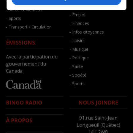
- Faits divers
- Bien-être
- Santé et bien-être
- Emploi
- Sports
- Finances
- Transport / Circulation
- Infos citoyennes
- Loisirs
ÉMISSIONS
- Musique
Avec la participation du
- Politique
gouvernement du
- Santé
Canada
- Société
- Sports
BINGO RADIO
NOUS JOINDRE
91,rue Saint-Jean
À PROPOS
Longueuil (Québec)
J4H 2W8