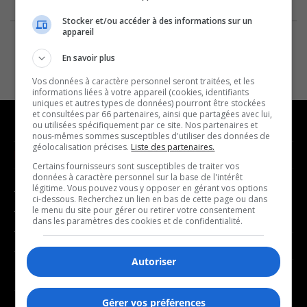
Stocker et/ou accéder à des informations sur un
appareil
En savoir plus
Vos données à caractère personnel seront traitées, et les
informations liées à votre appareil (cookies, identifiants
uniques et autres types de données) pourront être stockées
et consultées par 66 partenaires, ainsi que partagées avec lui,
ou utilisées spécifiquement par ce site. Nos partenaires et
nous-mêmes sommes susceptibles d'utiliser des données de
géolocalisation précises.
Liste des partenaires.
NOUVELLES
MUSIQUE
Certains fournisseurs sont susceptibles de traiter vos
données à caractère personnel sur la base de l'intérêt
légitime. Vous pouvez vous y opposer en gérant vos options
- Affaires municipales
- Décompte franco
ci-dessous. Recherchez un lien en bas de cette page ou dans
- Communauté / Social
- Joué récemment
le menu du site pour gérer ou retirer votre consentement
dans les paramètres des cookies et de confidentialité.
- Culture
BALADOS
- Économie
Autoriser
- Éducation
- Affaires
- Environnement
- Art de vivre
Gérer vos préférences