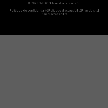
© 2026 FM 103,3 Tous droits réservés.
Politique de confidentialité
Politique d’accessibilité
Plan du site
Plan d'accessibilite
Comment installer notre vignette sur votre
appareil mobile