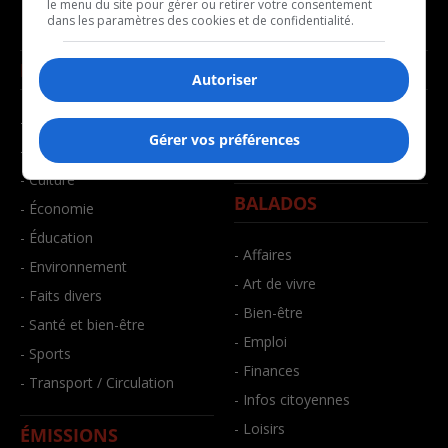
le menu du site pour gérer ou retirer votre consentement
dans les paramètres des cookies et de confidentialité.
NOUVELLES
MUSIQUE
Autoriser
- Affaires municipales
- Décompte franco
Gérer vos préférences
- Communauté / Social
- Joué récemment
- Culture
BALADOS
- Économie
- Éducation
- Affaires
- Environnement
- Art de vivre
- Faits divers
- Bien-être
- Santé et bien-être
- Emploi
- Sports
- Finances
- Transport / Circulation
- Infos citoyennes
- Loisirs
ÉMISSIONS