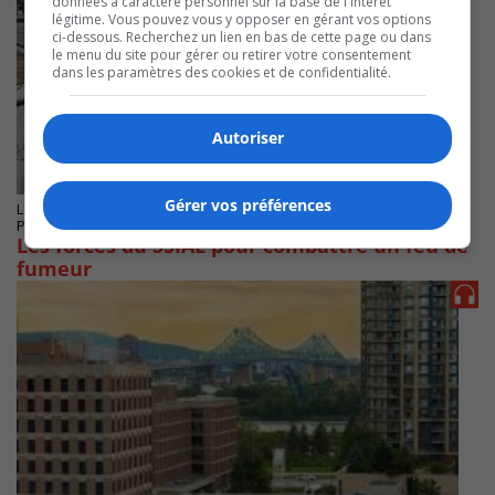
données à caractère personnel sur la base de l'intérêt
légitime. Vous pouvez vous y opposer en gérant vos options
ci-dessous. Recherchez un lien en bas de cette page ou dans
le menu du site pour gérer ou retirer votre consentement
dans les paramètres des cookies et de confidentialité.
Autoriser
Gérer vos préférences
LONGUEUIL
Publié le 15 avril 2025 à 17h38
Les forces du SSIAL pour combattre un feu de
fumeur