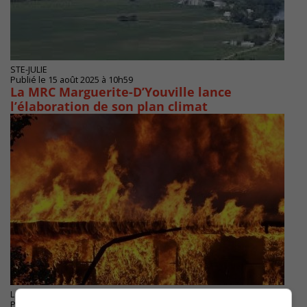
STE-JULIE
Publié le 15 août 2025 à 10h59
La MRC Marguerite-D’Youville lance
l’élaboration de son plan climat
LONGUEUIL
Publié le 11 août 2025 à 12h03