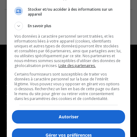
Stocker et/ou accéder à des informations sur un
appareil
En savoir plus
Vos données à caractère personnel seront traitées, et les
informations liées à votre appareil (cookies, identifiants
uniques et autres types de données) pourront être stockées
et consultées par 66 partenaires, ainsi que partagées avec lui,
ou utilisées spécifiquement par ce site. Nos partenaires et
nous-mêmes sommes susceptibles d'utiliser des données de
géolocalisation précises.
Liste des partenaires.
NOUVELLES
MUSIQUE
Certains fournisseurs sont susceptibles de traiter vos
données à caractère personnel sur la base de l'intérêt
légitime. Vous pouvez vous y opposer en gérant vos options
- Affaires municipales
- Décompte franco
ci-dessous. Recherchez un lien en bas de cette page ou dans
- Communauté / Social
- Joué récemment
le menu du site pour gérer ou retirer votre consentement
dans les paramètres des cookies et de confidentialité.
- Culture
BALADOS
- Économie
Autoriser
- Éducation
- Affaires
- Environnement
- Art de vivre
Gérer vos préférences