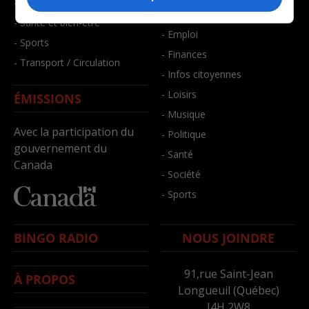
- Faits divers
- Bien-être
- Santé et bien-être
- Emploi
- Sports
- Finances
- Transport / Circulation
- Infos citoyennes
- Loisirs
ÉMISSIONS
- Musique
Avec la participation du
- Politique
gouvernement du
- Santé
Canada
- Société
- Sports
BINGO RADIO
NOUS JOINDRE
91,rue Saint-Jean
À PROPOS
Longueuil (Québec)
J4H 2W8