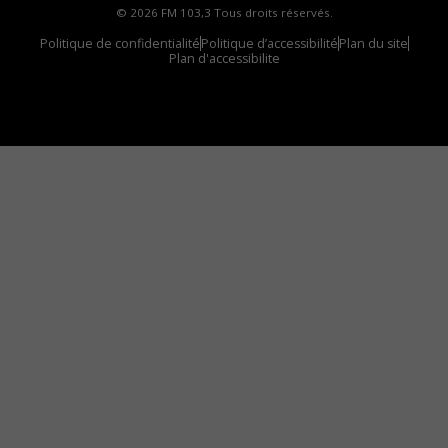
© 2026 FM 103,3 Tous droits réservés.
Politique de confidentialité
Politique d’accessibilité
Plan du site
Plan d'accessibilite
Comment installer notre vignette sur votre
appareil mobile