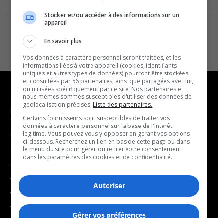
Stocker et/ou accéder à des informations sur un
appareil
En savoir plus
Vos données à caractère personnel seront traitées, et les
informations liées à votre appareil (cookies, identifiants
uniques et autres types de données) pourront être stockées
et consultées par 66 partenaires, ainsi que partagées avec lui,
ou utilisées spécifiquement par ce site. Nos partenaires et
nous-mêmes sommes susceptibles d'utiliser des données de
géolocalisation précises.
Liste des partenaires.
NOUVELLES
MUSIQUE
Certains fournisseurs sont susceptibles de traiter vos
données à caractère personnel sur la base de l'intérêt
légitime. Vous pouvez vous y opposer en gérant vos options
- Affaires municipales
- Décompte franco
ci-dessous. Recherchez un lien en bas de cette page ou dans
- Communauté / Social
- Joué récemment
le menu du site pour gérer ou retirer votre consentement
dans les paramètres des cookies et de confidentialité.
- Culture
BALADOS
- Économie
Autoriser
- Éducation
- Affaires
- Environnement
- Art de vivre
Gérer vos préférences