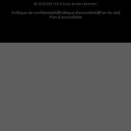
© 2026 FM 103,3 Tous droits réservés.
Politique de confidentialité
Politique d’accessibilité
Plan du site
Plan d'accessibilite
Comment installer notre vignette sur votre
appareil mobile