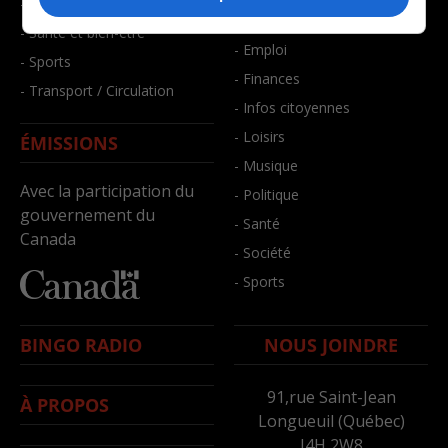
- Faits divers
- Bien-être
- Santé et bien-être
- Emploi
- Sports
- Finances
- Transport / Circulation
- Infos citoyennes
- Loisirs
ÉMISSIONS
- Musique
Avec la participation du
- Politique
gouvernement du
- Santé
Canada
- Société
- Sports
BINGO RADIO
NOUS JOINDRE
91,rue Saint-Jean
À PROPOS
Longueuil (Québec)
J4H 2W8