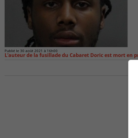
Publié le 30 août 2021 à 16h00
L’auteur de la fusillade du Cabaret Doric est mort en p