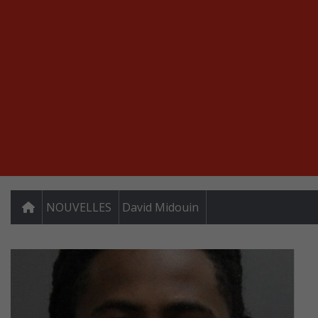
NOUVELLES
David Midouin