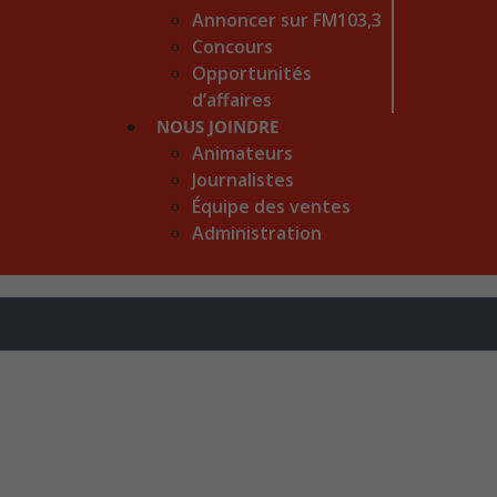
Annoncer sur FM103,3
Concours
Opportunités
d’affaires
NOUS JOINDRE
Animateurs
Journalistes
Équipe des ventes
Administration