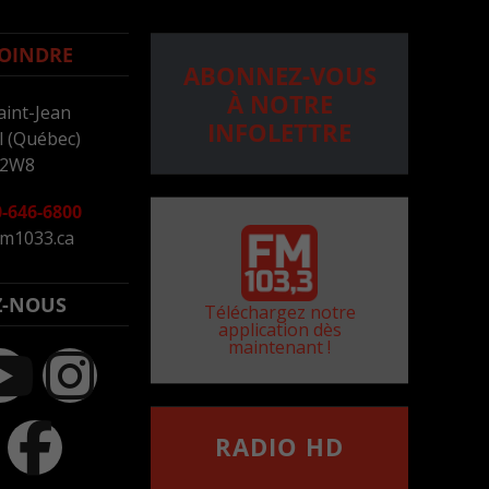
OINDRE
ABONNEZ-VOUS
À NOTRE
aint-Jean
INFOLETTRE
 (Québec)
 2W8
-646-6800
m1033.ca
Z-NOUS
Téléchargez notre
application dès
maintenant !
RADIO HD
••••••••••••••••••
Comment synthoniser la