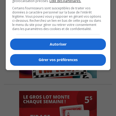
géolocalisation précises.
Liste des partenaires.
Certains fournisseurs sont susceptibles de traiter vos
données à caractère personnel sur la base de l'intérêt
légitime. Vous pouvez vous y opposer en gérant vos options
ci-dessous. Recherchez un lien en bas de cette page ou dans
le menu du site pour gérer ou retirer votre consentement
dans les paramètres des cookies et de confidentialité.
Autoriser
Gérer vos préférences