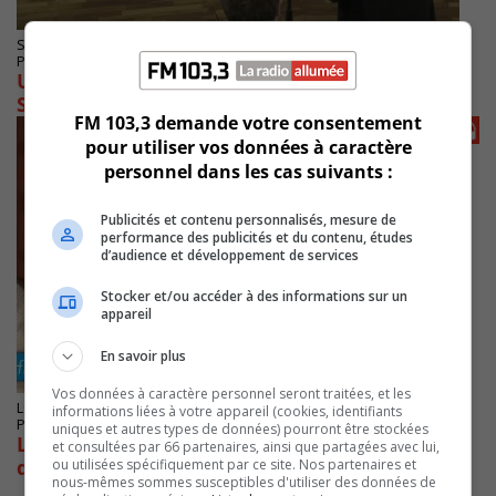
SAINT-CATHERINE
Publié le 23 octobre 2024 à 08h59
Une citoyenne inquiète pour la sécurité à
Sainte-Catherine
FM 103,3 demande votre consentement
pour utiliser vos données à caractère
personnel dans les cas suivants :
Publicités et contenu personnalisés, mesure de
performance des publicités et du contenu, études
d’audience et développement de services
Stocker et/ou accéder à des informations sur un
appareil
En savoir plus
Vos données à caractère personnel seront traitées, et les
LONGUEUIL
informations liées à votre appareil (cookies, identifiants
Publié le 16 février 2024 à 07h55
uniques et autres types de données) pourront être stockées
Les infirmières de la FIQ se sentent comme
et consultées par 66 partenaires, ainsi que partagées avec lui,
des pions
ou utilisées spécifiquement par ce site. Nos partenaires et
nous-mêmes sommes susceptibles d'utiliser des données de