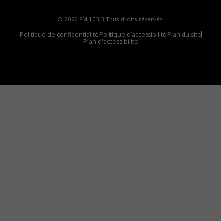
© 2026 FM 103,3 Tous droits réservés.
Politique de confidentialité
Politique d’accessibilité
Plan du site
Plan d'accessibilite
Comment installer notre vignette sur votre
appareil mobile