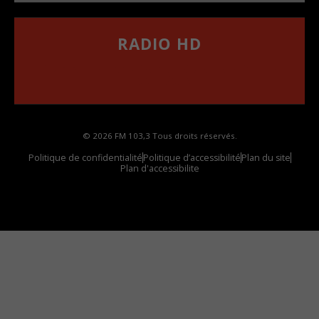
RADIO HD
••••••••••••••••••
Comment synthoniser la fréquence HD dans
votre voiture
© 2026 FM 103,3 Tous droits réservés.
Politique de confidentialité
Politique d’accessibilité
Plan du site
Plan d'accessibilite