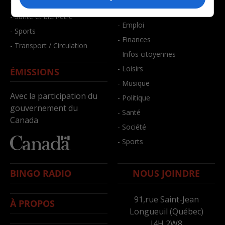
- Faits divers
- Bien-être
- Santé et bien-être
- Emploi
- Sports
- Finances
- Transport / Circulation
- Infos citoyennes
- Loisirs
ÉMISSIONS
- Musique
Avec la participation du
- Politique
gouvernement du
- Santé
Canada
- Société
- Sports
BINGO RADIO
NOUS JOINDRE
91,rue Saint-Jean
À PROPOS
Longueuil (Québec)
J4H 2W8