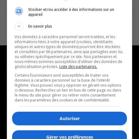
Stocker et/ou accéder à des informations sur un
appareil
En savoir plus
Vos données à caractère personnel seront traitées, et les
informations liées à votre appareil (cookies, identifiants
uniques et autres types de données) pourront être stockées
et consultées par 66 partenaires, ainsi que partagées avec lui,
ou utilisées spécifiquement par ce site. Nos partenaires et
nous-mêmes sommes susceptibles d'utiliser des données de
géolocalisation précises.
Liste des partenaires.
NOUVELLES
MUSIQUE
Certains fournisseurs sont susceptibles de traiter vos
données à caractère personnel sur la base de l'intérêt
légitime. Vous pouvez vous y opposer en gérant vos options
- Affaires municipales
- Décompte franco
ci-dessous. Recherchez un lien en bas de cette page ou dans
- Communauté / Social
- Joué récemment
le menu du site pour gérer ou retirer votre consentement
dans les paramètres des cookies et de confidentialité.
- Culture
BALADOS
- Économie
Autoriser
- Éducation
- Affaires
- Environnement
- Art de vivre
Gérer vos préférences