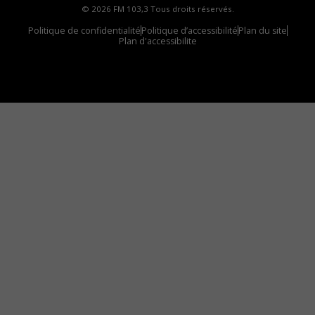
© 2026 FM 103,3 Tous droits réservés.
Politique de confidentialité
Politique d’accessibilité
Plan du site
Plan d'accessibilite
Comment installer notre vignette sur votre
appareil mobile