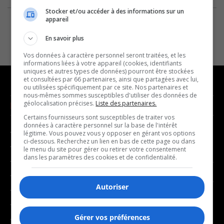
Stocker et/ou accéder à des informations sur un
appareil
En savoir plus
Vos données à caractère personnel seront traitées, et les
informations liées à votre appareil (cookies, identifiants
uniques et autres types de données) pourront être stockées
et consultées par 66 partenaires, ainsi que partagées avec lui,
ou utilisées spécifiquement par ce site. Nos partenaires et
nous-mêmes sommes susceptibles d'utiliser des données de
géolocalisation précises.
Liste des partenaires.
NOUVELLES
MUSIQUE
Certains fournisseurs sont susceptibles de traiter vos
données à caractère personnel sur la base de l'intérêt
- Affaires municipales
- Décompte franco
légitime. Vous pouvez vous y opposer en gérant vos options
ci-dessous. Recherchez un lien en bas de cette page ou dans
- Communauté / Social
- Joué récemment
le menu du site pour gérer ou retirer votre consentement
dans les paramètres des cookies et de confidentialité.
- Culture
BALADOS
- Économie
Autoriser
- Éducation
- Affaires
- Environnement
- Art de vivre
Gérer vos préférences
- Faits divers