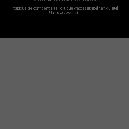
Politique de confidentialité
Politique d’accessibilité
Plan du site
Plan d'accessibilite
Comment installer notre vignette sur votre
appareil mobile