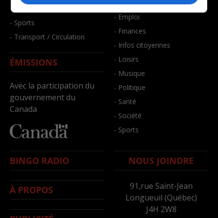
- Bien-être
- Santé et bien-être
- Emploi
- Sports
- Finances
- Transport / Circulation
- Infos citoyennes
- Loisirs
ÉMISSIONS
- Musique
Avec la participation du
- Politique
gouvernement du
- Santé
Canada
- Société
- Sports
BINGO RADIO
NOUS JOINDRE
91,rue Saint-Jean
À PROPOS
Longueuil (Québec)
J4H 2W8