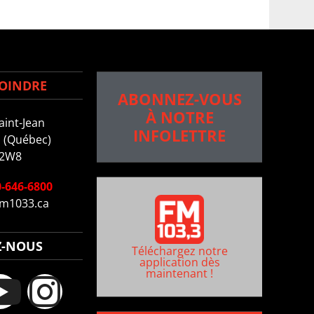
OINDRE
ABONNEZ-VOUS
À NOTRE
aint-Jean
INFOLETTRE
 (Québec)
 2W8
-646-6800
m1033.ca
Z-NOUS
Téléchargez notre
application dès
maintenant !