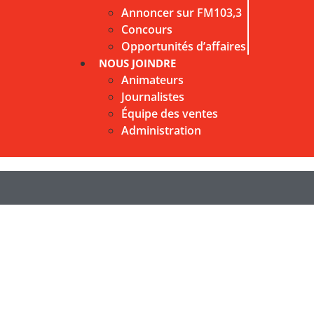
Annoncer sur FM103,3
Concours
Opportunités d’affaires
NOUS JOINDRE
Animateurs
Journalistes
Équipe des ventes
Administration