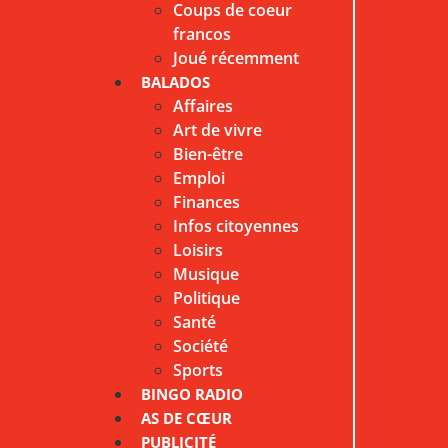
Coups de coeur
francos
Joué récemment
BALADOS
Affaires
Art de vivre
Bien-être
Emploi
Finances
Infos citoyennes
Loisirs
Musique
Politique
Santé
Société
Sports
BINGO RADIO
AS DE CŒUR
PUBLICITÉ