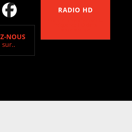
RADIO HD
••••••••••••••••••
Comment synthoniser la
fréquence HD dans
votre voiture
Z-NOUS
 sur..