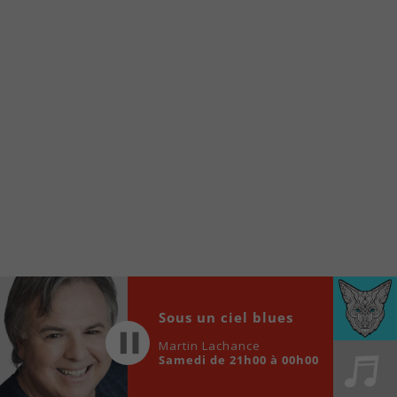
www.fm1033.ca
Ensuite cliquez sur l’icône situé au bas de
votre écran
(celui qui représente un carré incluant une
flèche dirigé vers le haut)
Cliquez maintenant sur l’option Ajouter sur
l’écran d’accueil et vous verrez apparaître le
logo du FM 103,3
Faites Enregistrer en haut à droite.
Et voilà! Toutes les infos et l’écoute de votre radio
locale vous sont maintenant accessibles en un clic!
Audio
00:00
00:00
Player
Sous un ciel blues
Martin Lachance
Samedi de 21h00 à 00h00