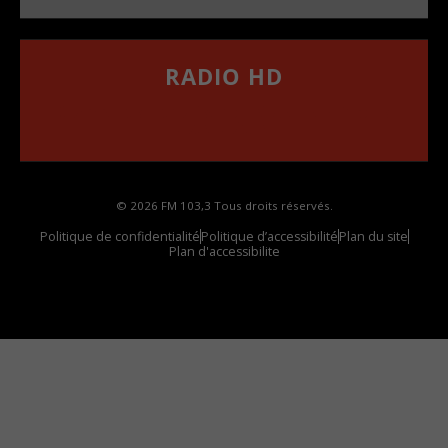
RADIO HD
••••••••••••••••••
Comment synthoniser la fréquence HD dans
votre voiture
© 2026 FM 103,3 Tous droits réservés.
Politique de confidentialité
Politique d’accessibilité
Plan du site
Plan d'accessibilite