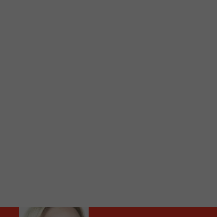
C
Vous avez envie d’écouter le FM 103,3 ou notre nouv
Ajoutez un signet FM 103,3 sur votre écran d’accueil
Voici la procédure ;)
À partir de votre téléphone, allez sur le site inte
Ensuite cliquez sur l’icône situé au bas de votre éc
(celui qui représente un carré incluant une flèche d
Cliquez maintenant sur l’option Ajouter sur l’écran
Faites Enregistrer en haut à droite.
Et voilà! Toutes les infos et l’écoute de votre radio loca
Audio