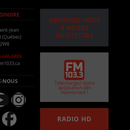
OINDRE
ABONNEZ-VOUS
À NOTRE
aint-Jean
INFOLETTRE
 (Québec)
 2W8
-646-6800
m1033.ca
Z-NOUS
Téléchargez notre
application dès
maintenant !
RADIO HD
••••••••••••••••••
Comment synthoniser la