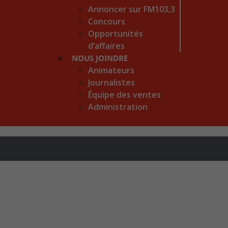
Annoncer sur FM103,3
Concours
Opportunités
d’affaires
NOUS JOINDRE
Animateurs
Journalistes
Équipe des ventes
Administration