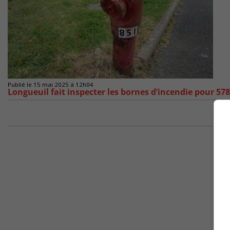
Publié le 15 mai 2025 à 12h04
Longueuil fait inspecter les bornes d’incendie pour 578