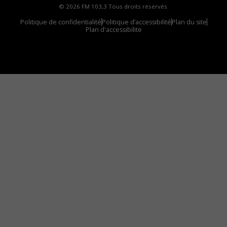
© 2026 FM 103,3 Tous droits réservés.
Politique de confidentialité
Politique d’accessibilité
Plan du site
Plan d'accessibilite
Comment installer notre vignette sur votre
appareil mobile