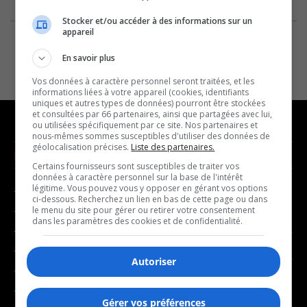
Stocker et/ou accéder à des informations sur un
appareil
En savoir plus
Vos données à caractère personnel seront traitées, et les
informations liées à votre appareil (cookies, identifiants
uniques et autres types de données) pourront être stockées
et consultées par 66 partenaires, ainsi que partagées avec lui,
ou utilisées spécifiquement par ce site. Nos partenaires et
nous-mêmes sommes susceptibles d'utiliser des données de
géolocalisation précises.
Liste des partenaires.
NOUVELLES
MUSIQUE
Certains fournisseurs sont susceptibles de traiter vos
données à caractère personnel sur la base de l'intérêt
légitime. Vous pouvez vous y opposer en gérant vos options
- Affaires municipales
- Décompte franco
ci-dessous. Recherchez un lien en bas de cette page ou dans
- Communauté / Social
- Joué récemment
le menu du site pour gérer ou retirer votre consentement
dans les paramètres des cookies et de confidentialité.
- Culture
BALADOS
- Économie
Autoriser
- Éducation
- Affaires
- Environnement
- Art de vivre
Gérer vos préférences