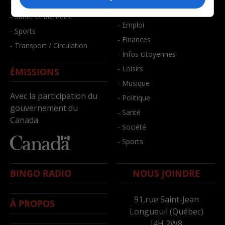
- Faits divers
- Bien-être
- Santé et bien-être
- Emploi
- Sports
- Finances
- Transport / Circulation
- Infos citoyennes
- Loisirs
ÉMISSIONS
- Musique
Avec la participation du
- Politique
gouvernement du
- Santé
Canada
- Société
- Sports
BINGO RADIO
NOUS JOINDRE
91,rue Saint-Jean
À PROPOS
Longueuil (Québec)
J4H 2W8