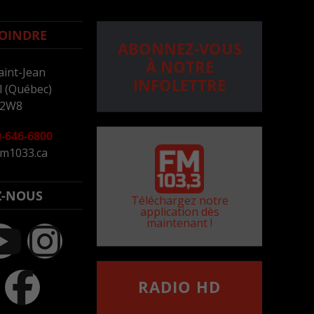
OINDRE
ABONNEZ-VOUS
À NOTRE
aint-Jean
INFOLETTRE
 (Québec)
 2W8
-646-6800
m1033.ca
Z-NOUS
Téléchargez notre
application dès
maintenant !
RADIO HD
••••••••••••••••••
Comment synthoniser la