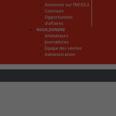
Annoncer sur FM103,3
Concours
Opportunités
d’affaires
NOUS JOINDRE
Animateurs
Journalistes
Équipe des ventes
Administration