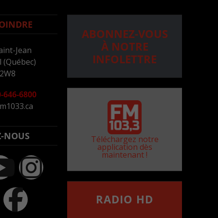
OINDRE
ABONNEZ-VOUS
À NOTRE
aint-Jean
INFOLETTRE
 (Québec)
 2W8
-646-6800
m1033.ca
Z-NOUS
Téléchargez notre
application dès
maintenant !
RADIO HD
••••••••••••••••••
Comment synthoniser la