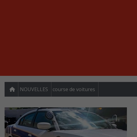
NOUVELLES
course de voitures