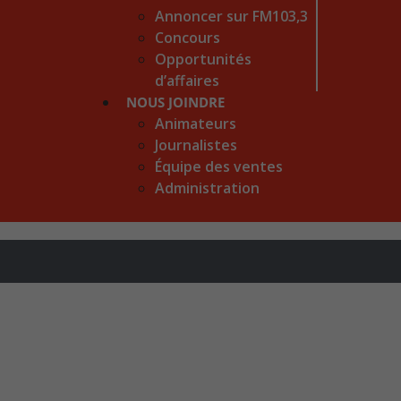
Annoncer sur FM103,3
Concours
Opportunités
d’affaires
NOUS JOINDRE
Animateurs
Journalistes
Équipe des ventes
Administration