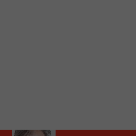
C
Vous avez envie d’écouter le FM 103,3 ou notre nouv
Ajoutez un signet FM 103,3 sur votre écran d’accueil
Voici la procédure ;)
À partir de votre téléphone, allez sur le site inte
Ensuite cliquez sur l’icône situé au bas de votre éc
(celui qui représente un carré incluant une flèche d
Cliquez maintenant sur l’option Ajouter sur l’écran
Faites Enregistrer en haut à droite.
Et voilà! Toutes les infos et l’écoute de votre radio loca
Audio