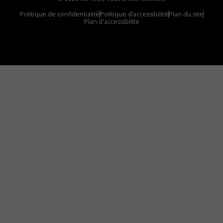
Politique de confidentialité
Politique d’accessibilité
Plan du site
Plan d'accessibilite
Comment installer notre vignette sur votre
appareil mobile