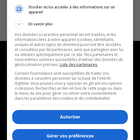
Stocker et/ou accéder à des informations sur un
appareil
En savoir plus
Vos données à caractère personnel seront traitées, et les
informations liées à votre appareil (cookies, identifiants
uniques et autres types de données) pourront être stockées
et consultées par 66 partenaires, ainsi que partagées avec lui,
ou utilisées spécifiquement par ce site. Nos partenaires et
nous-mêmes sommes susceptibles d'utiliser des données de
géolocalisation précises.
Liste des partenaires.
NOUVELLES
MUSIQUE
Certains fournisseurs sont susceptibles de traiter vos
données à caractère personnel sur la base de l'intérêt
- Affaires municipales
- Décompte franco
légitime. Vous pouvez vous y opposer en gérant vos options
ci-dessous. Recherchez un lien en bas de cette page ou dans
- Communauté / Social
- Joué récemment
le menu du site pour gérer ou retirer votre consentement
dans les paramètres des cookies et de confidentialité.
- Culture
BALADOS
- Économie
Autoriser
- Éducation
- Affaires
- Environnement
- Art de vivre
Gérer vos préférences
- Faits divers