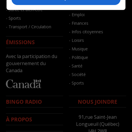
- Faits divers
- Bien-être
- Santé et bien-être
- Emploi
- Sports
- Finances
- Transport / Circulation
- Infos citoyennes
- Loisirs
ÉMISSIONS
- Musique
Avec la participation du
- Politique
gouvernement du
- Santé
Canada
- Société
- Sports
BINGO RADIO
NOUS JOINDRE
91,rue Saint-Jean
À PROPOS
Longueuil (Québec)
J4H 2W8