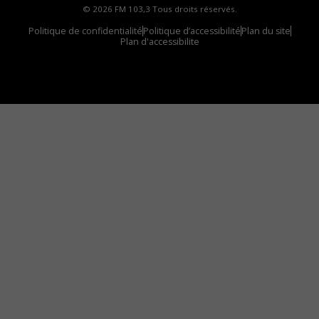
© 2026 FM 103,3 Tous droits réservés.
Politique de confidentialité
Politique d’accessibilité
Plan du site
Plan d'accessibilite
Comment installer notre vignette sur votre
appareil mobile