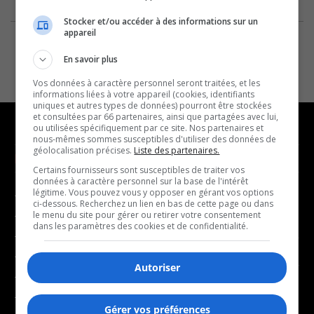
Stocker et/ou accéder à des informations sur un
appareil
En savoir plus
Vos données à caractère personnel seront traitées, et les
informations liées à votre appareil (cookies, identifiants
uniques et autres types de données) pourront être stockées
et consultées par 66 partenaires, ainsi que partagées avec lui,
ou utilisées spécifiquement par ce site. Nos partenaires et
nous-mêmes sommes susceptibles d'utiliser des données de
géolocalisation précises.
Liste des partenaires.
NOUVELLES
MUSIQUE
Certains fournisseurs sont susceptibles de traiter vos
données à caractère personnel sur la base de l'intérêt
légitime. Vous pouvez vous y opposer en gérant vos options
- Affaires municipales
- Décompte franco
ci-dessous. Recherchez un lien en bas de cette page ou dans
- Communauté / Social
- Joué récemment
le menu du site pour gérer ou retirer votre consentement
dans les paramètres des cookies et de confidentialité.
- Culture
BALADOS
- Économie
Autoriser
- Éducation
- Affaires
- Environnement
- Art de vivre
Gérer vos préférences