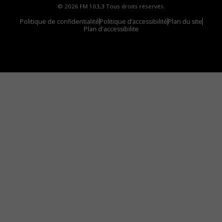
© 2026 FM 103,3 Tous droits réservés.
Politique de confidentialité
Politique d’accessibilité
Plan du site
Plan d'accessibilite
Comment installer notre vignette sur votre
appareil mobile