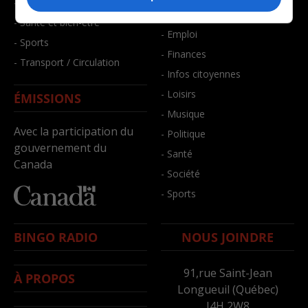
- Faits divers
- Bien-être
- Santé et bien-être
- Emploi
- Sports
- Finances
- Transport / Circulation
- Infos citoyennes
- Loisirs
ÉMISSIONS
- Musique
Avec la participation du
- Politique
gouvernement du
- Santé
Canada
- Société
- Sports
BINGO RADIO
NOUS JOINDRE
91,rue Saint-Jean
À PROPOS
Longueuil (Québec)
J4H 2W8