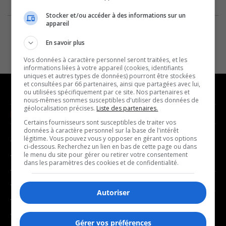
Stocker et/ou accéder à des informations sur un
appareil
En savoir plus
Vos données à caractère personnel seront traitées, et les
informations liées à votre appareil (cookies, identifiants
uniques et autres types de données) pourront être stockées
et consultées par 66 partenaires, ainsi que partagées avec lui,
ou utilisées spécifiquement par ce site. Nos partenaires et
nous-mêmes sommes susceptibles d'utiliser des données de
géolocalisation précises.
Liste des partenaires.
NOUVELLES
MUSIQUE
Certains fournisseurs sont susceptibles de traiter vos
données à caractère personnel sur la base de l'intérêt
légitime. Vous pouvez vous y opposer en gérant vos options
- Affaires municipales
- Décompte franco
ci-dessous. Recherchez un lien en bas de cette page ou dans
- Communauté / Social
- Joué récemment
le menu du site pour gérer ou retirer votre consentement
dans les paramètres des cookies et de confidentialité.
- Culture
BALADOS
- Économie
Autoriser
- Éducation
- Affaires
- Environnement
- Art de vivre
Gérer vos préférences