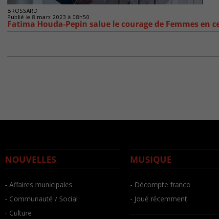
BROSSARD
Publié le 8 mars 2023 à 08h50
Fatima Houda-Pepin salue le courage de Femmes en c
NOUVELLES
MUSIQUE
- Affaires municipales
- Décompte franco
- Communauté / Social
- Joué récemment
- Culture