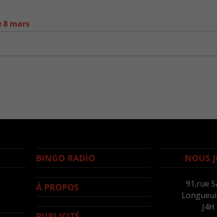
e 8 mars
BINGO RADIO
NOUS J
91,rue S
À PROPOS
Longueuil
J4H
PUBLICITÉ