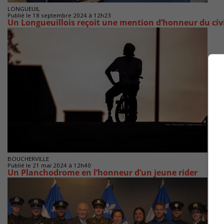
LONGUEUIL
Publié le 18 septembre 2024 à 12h23
Un Longueuillois reçoit une mention d’honneur du ci
BOUCHERVILLE
Publié le 21 mai 2024 à 12h40
Un Planchodrome en l’honneur d’un jeune rider