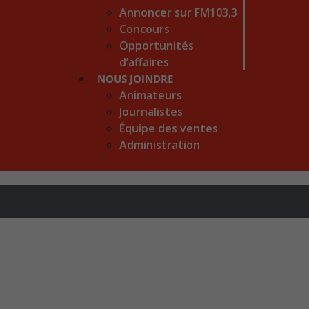
Annoncer sur FM103,3
Concours
Opportunités
d’affaires
NOUS JOINDRE
Animateurs
Journalistes
Équipe des ventes
Administration