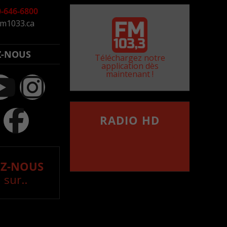
-646-6800
m1033.ca
Z-NOUS
Téléchargez notre
application dès
maintenant !
RADIO HD
••••••••••••••••••
Comment synthoniser la
fréquence HD dans
votre voiture
Z-NOUS
 sur..