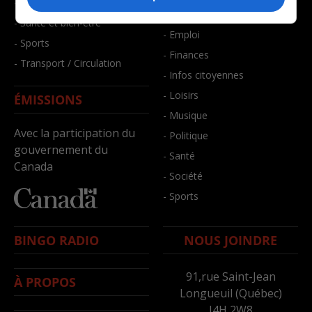
- Faits divers
- Bien-être
- Santé et bien-être
- Emploi
- Sports
- Finances
- Transport / Circulation
- Infos citoyennes
- Loisirs
ÉMISSIONS
- Musique
Avec la participation du
- Politique
gouvernement du
- Santé
Canada
- Société
- Sports
BINGO RADIO
NOUS JOINDRE
91,rue Saint-Jean
À PROPOS
Longueuil (Québec)
J4H 2W8