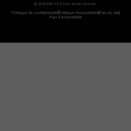
© 2026 FM 103,3 Tous droits réservés.
Politique de confidentialité
Politique d’accessibilité
Plan du site
Plan d'accessibilite
Comment installer notre vignette sur votre
appareil mobile