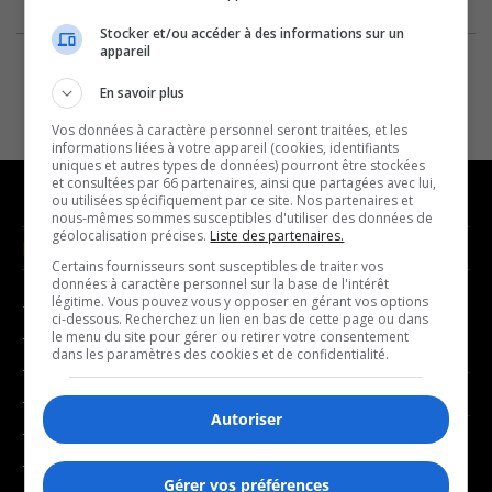
Stocker et/ou accéder à des informations sur un
appareil
En savoir plus
Vos données à caractère personnel seront traitées, et les
informations liées à votre appareil (cookies, identifiants
uniques et autres types de données) pourront être stockées
et consultées par 66 partenaires, ainsi que partagées avec lui,
ou utilisées spécifiquement par ce site. Nos partenaires et
nous-mêmes sommes susceptibles d'utiliser des données de
géolocalisation précises.
Liste des partenaires.
NOUVELLES
MUSIQUE
Certains fournisseurs sont susceptibles de traiter vos
données à caractère personnel sur la base de l'intérêt
légitime. Vous pouvez vous y opposer en gérant vos options
- Affaires municipales
- Décompte franco
ci-dessous. Recherchez un lien en bas de cette page ou dans
- Communauté / Social
- Joué récemment
le menu du site pour gérer ou retirer votre consentement
dans les paramètres des cookies et de confidentialité.
- Culture
BALADOS
- Économie
Autoriser
- Éducation
- Affaires
- Environnement
- Art de vivre
Gérer vos préférences