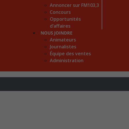
Annoncer sur FM103,3
Concours
Opportunités
d’affaires
NOUS JOINDRE
Animateurs
Journalistes
Équipe des ventes
Administration