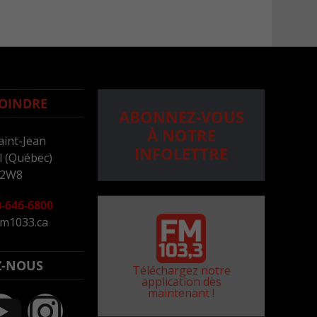
OINDRE
ABONNEZ-VOUS
À NOTRE
aint-Jean
INFOLETTRE
 (Québec)
 2W8
-646-6800
m1033.ca
Z-NOUS
Téléchargez notre
application dès
maintenant !