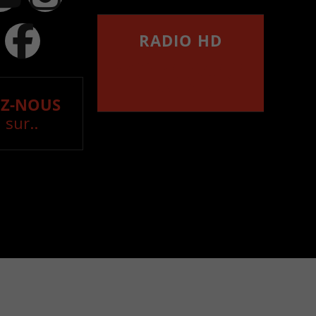
RADIO HD
••••••••••••••••••
Comment synthoniser la
fréquence HD dans
votre voiture
Z-NOUS
 sur..