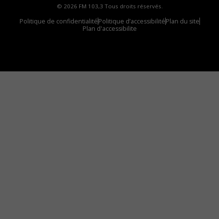
© 2026 FM 103,3 Tous droits réservés.
Politique de confidentialité
Politique d’accessibilité
Plan du site
Plan d'accessibilite
Comment installer notre vignette sur votre
appareil mobile