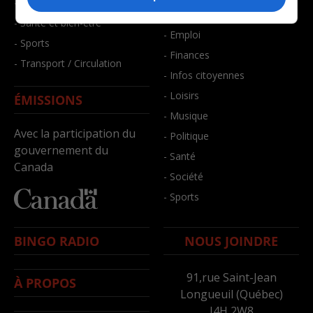
- Faits divers
- Bien-être
- Santé et bien-être
- Emploi
- Sports
- Finances
- Transport / Circulation
- Infos citoyennes
- Loisirs
ÉMISSIONS
- Musique
Avec la participation du
- Politique
gouvernement du
- Santé
Canada
- Société
- Sports
BINGO RADIO
NOUS JOINDRE
91,rue Saint-Jean
À PROPOS
Longueuil (Québec)
J4H 2W8