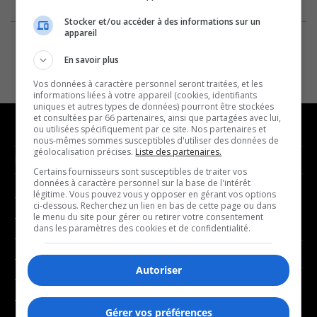
Stocker et/ou accéder à des informations sur un
appareil
En savoir plus
Vos données à caractère personnel seront traitées, et les
informations liées à votre appareil (cookies, identifiants
uniques et autres types de données) pourront être stockées
et consultées par 66 partenaires, ainsi que partagées avec lui,
ou utilisées spécifiquement par ce site. Nos partenaires et
nous-mêmes sommes susceptibles d'utiliser des données de
géolocalisation précises.
Liste des partenaires.
NOUVELLES
MUSIQUE
Certains fournisseurs sont susceptibles de traiter vos
données à caractère personnel sur la base de l'intérêt
légitime. Vous pouvez vous y opposer en gérant vos options
- Affaires municipales
- Décompte franco
ci-dessous. Recherchez un lien en bas de cette page ou dans
- Communauté / Social
- Joué récemment
le menu du site pour gérer ou retirer votre consentement
dans les paramètres des cookies et de confidentialité.
- Culture
BALADOS
- Économie
Autoriser
- Éducation
- Affaires
- Environnement
- Art de vivre
Gérer vos préférences