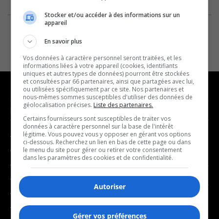
Stocker et/ou accéder à des informations sur un
appareil
En savoir plus
Vos données à caractère personnel seront traitées, et les
informations liées à votre appareil (cookies, identifiants
uniques et autres types de données) pourront être stockées
et consultées par 66 partenaires, ainsi que partagées avec lui,
ou utilisées spécifiquement par ce site. Nos partenaires et
nous-mêmes sommes susceptibles d'utiliser des données de
géolocalisation précises.
Liste des partenaires.
NOUVELLES
MUSIQUE
Certains fournisseurs sont susceptibles de traiter vos
données à caractère personnel sur la base de l'intérêt
légitime. Vous pouvez vous y opposer en gérant vos options
- Affaires municipales
- Décompte franco
ci-dessous. Recherchez un lien en bas de cette page ou dans
- Communauté / Social
- Joué récemment
le menu du site pour gérer ou retirer votre consentement
dans les paramètres des cookies et de confidentialité.
- Culture
BALADOS
- Économie
Autoriser
- Éducation
- Affaires
- Environnement
- Art de vivre
Gérer vos préférences