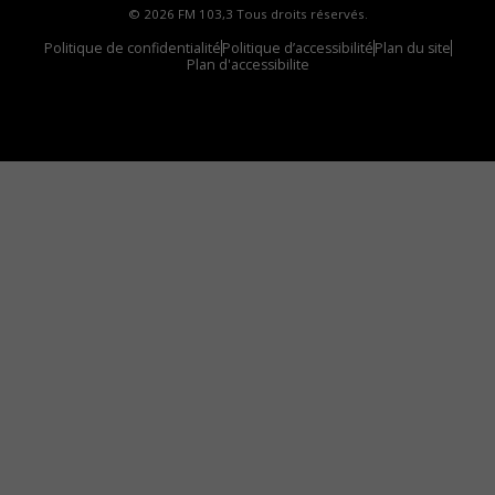
© 2026 FM 103,3 Tous droits réservés.
Politique de confidentialité
Politique d’accessibilité
Plan du site
Plan d'accessibilite
Comment installer notre vignette sur votre
appareil mobile