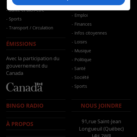
- Faits divers
- Bien-être
- Santé et bien-être
- Emploi
- Sports
- Finances
- Transport / Circulation
- Infos citoyennes
- Loisirs
ÉMISSIONS
- Musique
Avec la participation du
- Politique
gouvernement du
- Santé
Canada
- Société
- Sports
BINGO RADIO
NOUS JOINDRE
91,rue Saint-Jean
À PROPOS
Longueuil (Québec)
J4H 2W8