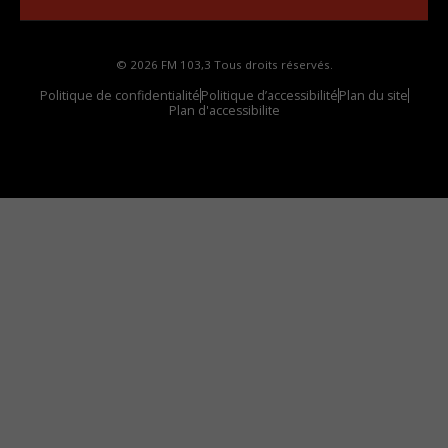
© 2026 FM 103,3 Tous droits réservés.
Politique de confidentialité
Politique d’accessibilité
Plan du site
Plan d'accessibilite
Comment installer notre vignette sur votre