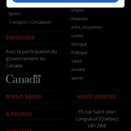
- Bien-être
- Santé et bien-être
- Emploi
- Sports
- Finances
- Transport / Circulation
- Infos citoyennes
- Loisirs
ÉMISSIONS
- Musique
Avec la participation du
- Politique
gouvernement du
- Santé
Canada
- Société
- Sports
BINGO RADIO
NOUS JOINDRE
91,rue Saint-Jean
À PROPOS
Longueuil (Québec)
J4H 2W8