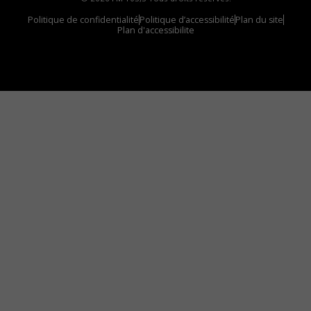
Politique de confidentialité
Politique d’accessibilité
Plan du site
Plan d'accessibilite
Comment installer notre vignette sur votre
appareil mobile