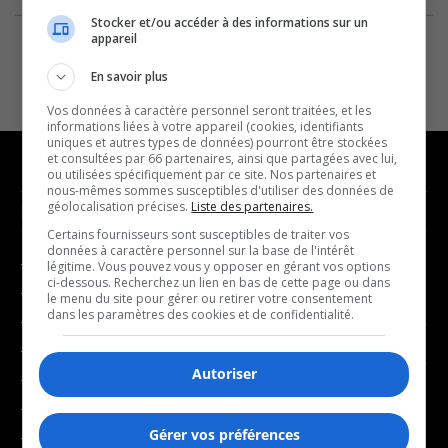
Stocker et/ou accéder à des informations sur un
appareil
En savoir plus
Vos données à caractère personnel seront traitées, et les
informations liées à votre appareil (cookies, identifiants
uniques et autres types de données) pourront être stockées
et consultées par 66 partenaires, ainsi que partagées avec lui,
ou utilisées spécifiquement par ce site. Nos partenaires et
nous-mêmes sommes susceptibles d'utiliser des données de
géolocalisation précises.
Liste des partenaires.
NOUVELLES
MUSIQUE
Certains fournisseurs sont susceptibles de traiter vos
données à caractère personnel sur la base de l'intérêt
- Affaires municipales
- Décompte franco
légitime. Vous pouvez vous y opposer en gérant vos options
ci-dessous. Recherchez un lien en bas de cette page ou dans
- Communauté / Social
- Joué récemment
le menu du site pour gérer ou retirer votre consentement
dans les paramètres des cookies et de confidentialité.
- Culture
BALADOS
- Économie
Autoriser
- Éducation
- Affaires
- Environnement
- Art de vivre
Gérer vos préférences
- Faits divers