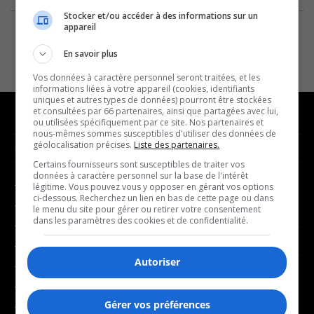
Stocker et/ou accéder à des informations sur un
appareil
En savoir plus
Vos données à caractère personnel seront traitées, et les
informations liées à votre appareil (cookies, identifiants
uniques et autres types de données) pourront être stockées
et consultées par 66 partenaires, ainsi que partagées avec lui,
ou utilisées spécifiquement par ce site. Nos partenaires et
nous-mêmes sommes susceptibles d'utiliser des données de
géolocalisation précises.
Liste des partenaires.
NOUVELLES
MUSIQUE
Certains fournisseurs sont susceptibles de traiter vos
données à caractère personnel sur la base de l'intérêt
- Affaires municipales
- Décompte franco
légitime. Vous pouvez vous y opposer en gérant vos options
ci-dessous. Recherchez un lien en bas de cette page ou dans
- Communauté / Social
- Joué récemment
le menu du site pour gérer ou retirer votre consentement
dans les paramètres des cookies et de confidentialité.
- Culture
BALADOS
- Économie
Autoriser
- Éducation
- Affaires
- Environnement
- Art de vivre
Gérer vos préférences
- Faits divers