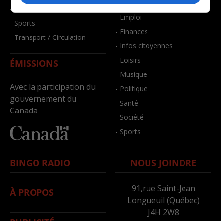
- Bien-être
- Santé et bien-être
- Emploi
- Sports
- Finances
- Transport / Circulation
- Infos citoyennes
- Loisirs
ÉMISSIONS
- Musique
Avec la participation du
- Politique
gouvernement du
- Santé
Canada
- Société
- Sports
BINGO RADIO
NOUS JOINDRE
91,rue Saint-Jean
À PROPOS
Longueuil (Québec)
J4H 2W8