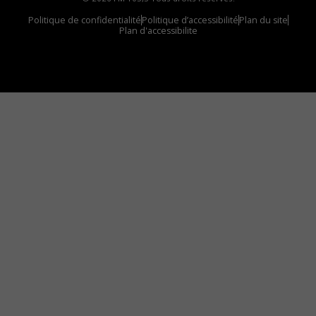
Politique de confidentialité
Politique d’accessibilité
Plan du site
Plan d'accessibilite
Comment installer notre vignette sur votre
appareil mobile