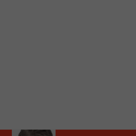
C
Vous avez envie d’écouter le FM 103,3 ou notre nouv
Ajoutez un signet FM 103,3 sur votre écran d’accueil
Voici la procédure ;)
À partir de votre téléphone, allez sur le site inte
Ensuite cliquez sur l’icône situé au bas de votre éc
(celui qui représente un carré incluant une flèche d
Cliquez maintenant sur l’option Ajouter sur l’écran
Faites Enregistrer en haut à droite.
Et voilà! Toutes les infos et l’écoute de votre radio loca
Audio