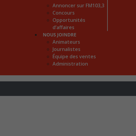
Annoncer sur FM103,3
Concours
Opportunités
d’affaires
NOUS JOINDRE
Animateurs
Journalistes
Équipe des ventes
Administration