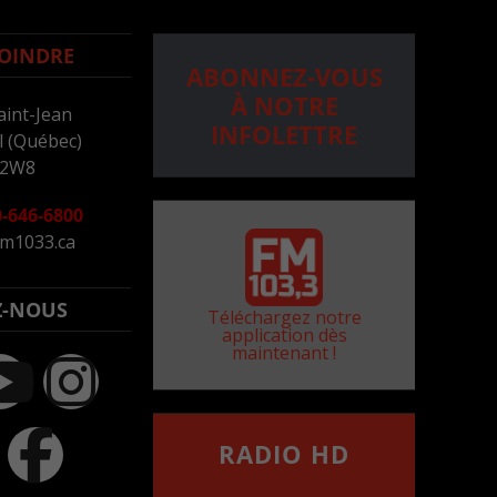
OINDRE
ABONNEZ-VOUS
À NOTRE
aint-Jean
INFOLETTRE
 (Québec)
 2W8
-646-6800
m1033.ca
Z-NOUS
Téléchargez notre
application dès
maintenant !
RADIO HD
••••••••••••••••••
Comment synthoniser la