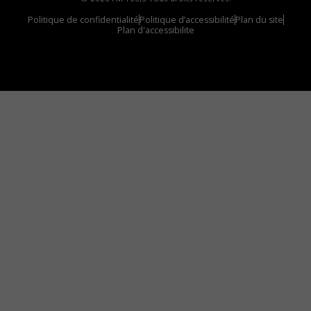
Politique de confidentialité
Politique d’accessibilité
Plan du site
Plan d'accessibilite
Comment installer notre vignette sur votre
appareil mobile