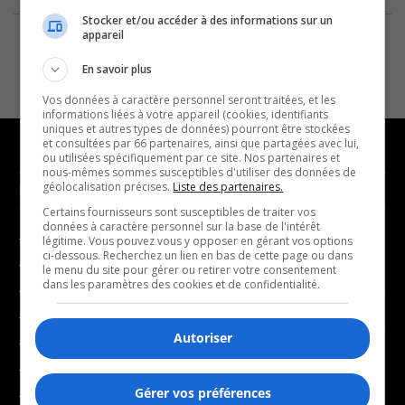
Stocker et/ou accéder à des informations sur un
appareil
En savoir plus
Vos données à caractère personnel seront traitées, et les
informations liées à votre appareil (cookies, identifiants
uniques et autres types de données) pourront être stockées
et consultées par 66 partenaires, ainsi que partagées avec lui,
ou utilisées spécifiquement par ce site. Nos partenaires et
nous-mêmes sommes susceptibles d'utiliser des données de
géolocalisation précises.
Liste des partenaires.
NOUVELLES
MUSIQUE
Certains fournisseurs sont susceptibles de traiter vos
données à caractère personnel sur la base de l'intérêt
- Affaires municipales
- Décompte franco
légitime. Vous pouvez vous y opposer en gérant vos options
ci-dessous. Recherchez un lien en bas de cette page ou dans
- Communauté / Social
- Joué récemment
le menu du site pour gérer ou retirer votre consentement
dans les paramètres des cookies et de confidentialité.
- Culture
BALADOS
- Économie
Autoriser
- Éducation
- Affaires
- Environnement
- Art de vivre
Gérer vos préférences
- Faits divers