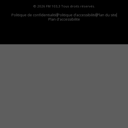
© 2026 FM 103,3 Tous droits réservés.
Politique de confidentialité
Politique d’accessibilité
Plan du site
Plan d'accessibilite
Comment installer notre vignette sur votre
appareil mobile