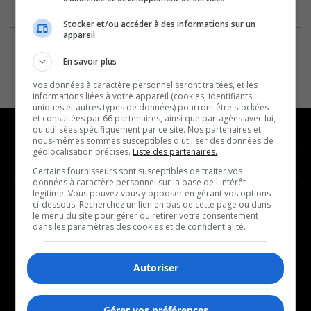
Stocker et/ou accéder à des informations sur un
appareil
En savoir plus
Vos données à caractère personnel seront traitées, et les
informations liées à votre appareil (cookies, identifiants
uniques et autres types de données) pourront être stockées
et consultées par 66 partenaires, ainsi que partagées avec lui,
ou utilisées spécifiquement par ce site. Nos partenaires et
nous-mêmes sommes susceptibles d'utiliser des données de
géolocalisation précises.
Liste des partenaires.
NOUVELLES
MUSIQUE
Certains fournisseurs sont susceptibles de traiter vos
données à caractère personnel sur la base de l'intérêt
légitime. Vous pouvez vous y opposer en gérant vos options
- Affaires municipales
- Décompte franco
ci-dessous. Recherchez un lien en bas de cette page ou dans
le menu du site pour gérer ou retirer votre consentement
- Communauté / Social
- Joué récemment
dans les paramètres des cookies et de confidentialité.
- Culture
BALADOS
- Économie
Autoriser
- Éducation
- Affaires
- Environnement
Gérer vos préférences