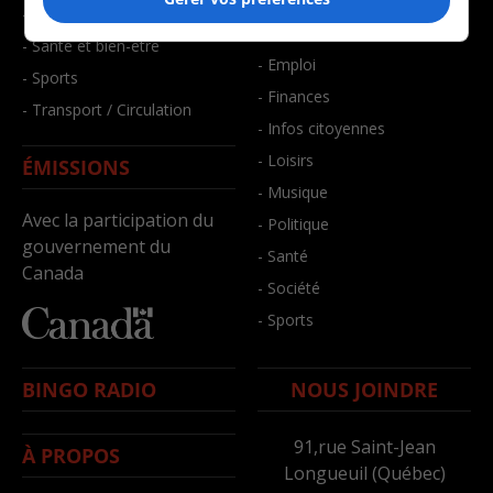
- Art de vivre
- Faits divers
- Bien-être
- Santé et bien-être
- Emploi
- Sports
- Finances
- Transport / Circulation
- Infos citoyennes
- Loisirs
ÉMISSIONS
- Musique
Avec la participation du
- Politique
gouvernement du
- Santé
Canada
- Société
- Sports
BINGO RADIO
NOUS JOINDRE
91,rue Saint-Jean
À PROPOS
Longueuil (Québec)