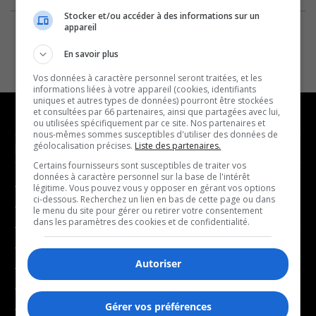
Stocker et/ou accéder à des informations sur un
appareil
En savoir plus
Vos données à caractère personnel seront traitées, et les
informations liées à votre appareil (cookies, identifiants
uniques et autres types de données) pourront être stockées
et consultées par 66 partenaires, ainsi que partagées avec lui,
ou utilisées spécifiquement par ce site. Nos partenaires et
nous-mêmes sommes susceptibles d'utiliser des données de
géolocalisation précises.
Liste des partenaires.
NOUVELLES
MUSIQUE
Certains fournisseurs sont susceptibles de traiter vos
données à caractère personnel sur la base de l'intérêt
- Affaires municipales
- Décompte franco
légitime. Vous pouvez vous y opposer en gérant vos options
ci-dessous. Recherchez un lien en bas de cette page ou dans
- Communauté / Social
- Joué récemment
le menu du site pour gérer ou retirer votre consentement
dans les paramètres des cookies et de confidentialité.
- Culture
BALADOS
- Économie
Autoriser
- Éducation
- Affaires
- Environnement
- Art de vivre
Gérer vos préférences
- Faits divers