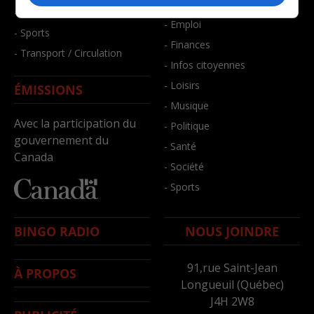
- Bien-être
- Santé et bien-être
- Emploi
- Sports
- Finances
- Transport / Circulation
- Infos citoyennes
- Loisirs
ÉMISSIONS
- Musique
Avec la participation du
- Politique
gouvernement du
- Santé
Canada
- Société
- Sports
BINGO RADIO
NOUS JOINDRE
91,rue Saint-Jean
À PROPOS
Longueuil (Québec)
J4H 2W8