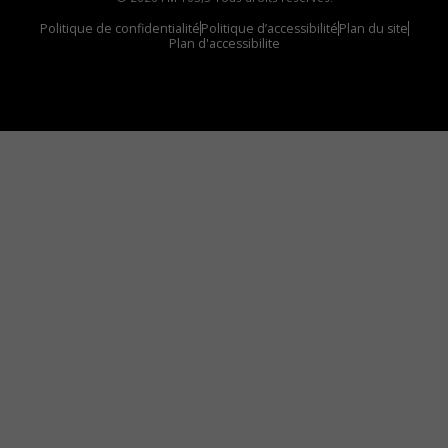
Politique de confidentialité
Politique d’accessibilité
Plan du site
Plan d'accessibilite
Comment installer notre vignette sur votre
appareil mobile