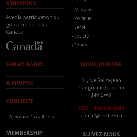
- Loisirs
ÉMISSIONS
- Musique
Avec la participation du
- Politique
gouvernement du
- Santé
Canada
- Société
- Sports
BINGO RADIO
NOUS JOINDRE
91,rue Saint-Jean
À PROPOS
Longueuil (Québec)
J4H 2W8
PUBLICITÉ
SMS
|
450-646-6800
admin@fm1033.ca
- Opportunités d’affaires
MEMBERSHIP
SUIVEZ-NOUS