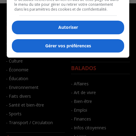
le menu du site pour gérer ou retirer votre consentement
dans les paramètres des cookies et de confidentialité.
NOUVELLES
MUSIQUE
Autoriser
- Affaires municipales
- Décompte franco
Gérer vos préférences
- Communauté / Social
- Joué récemment
- Culture
BALADOS
- Économie
- Éducation
- Affaires
- Environnement
- Art de vivre
- Faits divers
- Bien-être
- Santé et bien-être
- Emploi
- Sports
- Finances
- Transport / Circulation
- Infos citoyennes