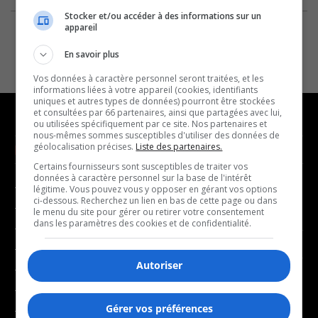
Stocker et/ou accéder à des informations sur un
appareil
En savoir plus
Vos données à caractère personnel seront traitées, et les
informations liées à votre appareil (cookies, identifiants
uniques et autres types de données) pourront être stockées
et consultées par 66 partenaires, ainsi que partagées avec lui,
ou utilisées spécifiquement par ce site. Nos partenaires et
nous-mêmes sommes susceptibles d'utiliser des données de
géolocalisation précises.
Liste des partenaires.
NOUVELLES
MUSIQUE
Certains fournisseurs sont susceptibles de traiter vos
données à caractère personnel sur la base de l'intérêt
- Affaires municipales
- Décompte franco
légitime. Vous pouvez vous y opposer en gérant vos options
ci-dessous. Recherchez un lien en bas de cette page ou dans
- Communauté / Social
- Joué récemment
le menu du site pour gérer ou retirer votre consentement
dans les paramètres des cookies et de confidentialité.
- Culture
BALADOS
- Économie
Autoriser
- Éducation
- Affaires
- Environnement
- Art de vivre
Gérer vos préférences
- Faits divers