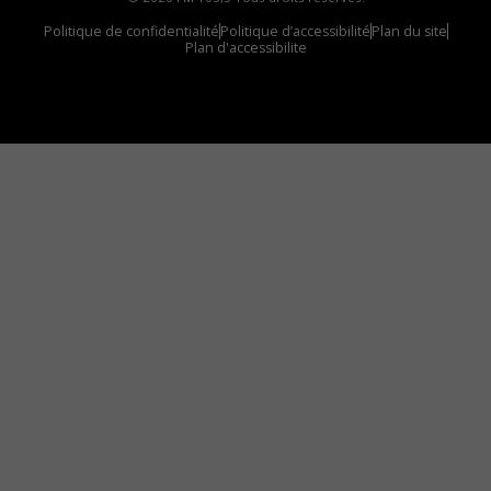
Politique de confidentialité
Politique d’accessibilité
Plan du site
Plan d'accessibilite
Comment installer notre vignette sur votre
appareil mobile