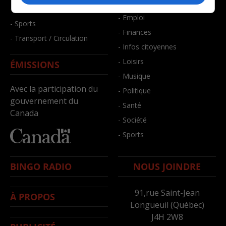
- Bien-être
- Santé et bien-être
- Emploi
- Sports
- Finances
- Transport / Circulation
- Infos citoyennes
- Loisirs
ÉMISSIONS
- Musique
Avec la participation du
- Politique
gouvernement du
- Santé
Canada
- Société
- Sports
BINGO RADIO
NOUS JOINDRE
91,rue Saint-Jean
À PROPOS
Longueuil (Québec)
J4H 2W8