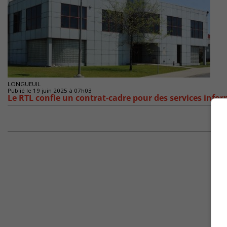
LONGUEUIL
Publié le 19 juin 2025 à 07h03
Le RTL confie un contrat-cadre pour des services info