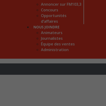
Annoncer sur FM103,3
Concours
Opportunités
d’affaires
NOUS JOINDRE
Animateurs
Journalistes
Équipe des ventes
Administration