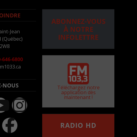
OINDRE
ABONNEZ-VOUS
À NOTRE
aint-Jean
INFOLETTRE
 (Québec)
 2W8
-646-6800
m1033.ca
Z-NOUS
Téléchargez notre
application dès
maintenant !
RADIO HD
••••••••••••••••••
Comment synthoniser la