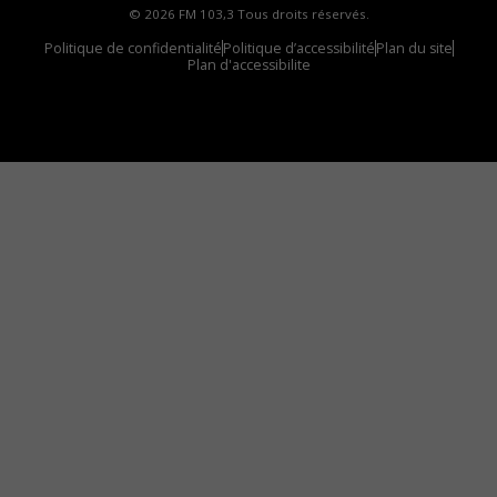
© 2026 FM 103,3 Tous droits réservés.
Politique de confidentialité
Politique d’accessibilité
Plan du site
Plan d'accessibilite
Comment installer notre vignette sur votre
appareil mobile