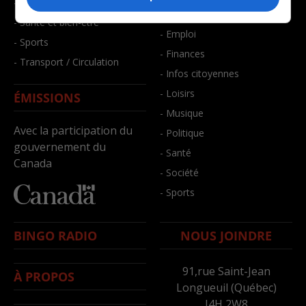
- Faits divers
- Bien-être
- Santé et bien-être
- Emploi
- Sports
- Finances
- Transport / Circulation
- Infos citoyennes
- Loisirs
ÉMISSIONS
- Musique
Avec la participation du
- Politique
gouvernement du
- Santé
Canada
- Société
- Sports
BINGO RADIO
NOUS JOINDRE
91,rue Saint-Jean
À PROPOS
Longueuil (Québec)
J4H 2W8