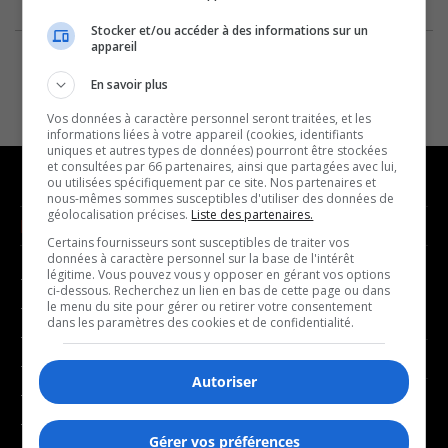
Stocker et/ou accéder à des informations sur un
appareil
En savoir plus
Vos données à caractère personnel seront traitées, et les
informations liées à votre appareil (cookies, identifiants
uniques et autres types de données) pourront être stockées
et consultées par 66 partenaires, ainsi que partagées avec lui,
ou utilisées spécifiquement par ce site. Nos partenaires et
nous-mêmes sommes susceptibles d'utiliser des données de
géolocalisation précises.
Liste des partenaires.
NOUVELLES
MUSIQUE
Certains fournisseurs sont susceptibles de traiter vos
données à caractère personnel sur la base de l'intérêt
légitime. Vous pouvez vous y opposer en gérant vos options
- Affaires municipales
- Décompte franco
ci-dessous. Recherchez un lien en bas de cette page ou dans
- Communauté / Social
- Joué récemment
le menu du site pour gérer ou retirer votre consentement
dans les paramètres des cookies et de confidentialité.
- Culture
BALADOS
- Économie
Autoriser
- Éducation
- Affaires
- Environnement
- Art de vivre
Gérer vos préférences