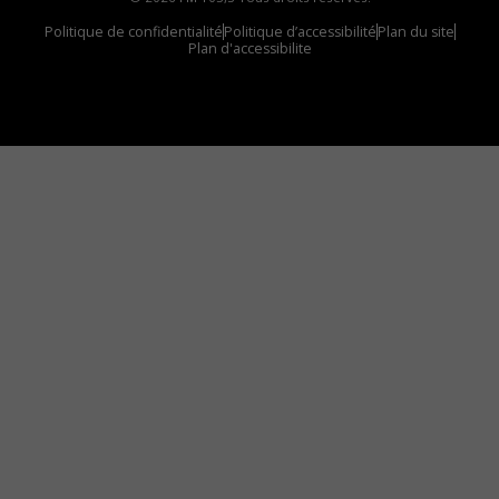
Politique de confidentialité
Politique d’accessibilité
Plan du site
Plan d'accessibilite
Comment installer notre vignette sur votre
appareil mobile