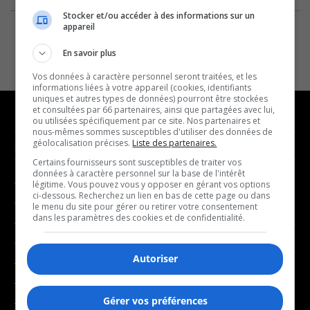
Stocker et/ou accéder à des informations sur un
appareil
En savoir plus
Vos données à caractère personnel seront traitées, et les
informations liées à votre appareil (cookies, identifiants
uniques et autres types de données) pourront être stockées
et consultées par 66 partenaires, ainsi que partagées avec lui,
ou utilisées spécifiquement par ce site. Nos partenaires et
nous-mêmes sommes susceptibles d'utiliser des données de
géolocalisation précises.
Liste des partenaires.
NOUVELLES
MUSIQUE
Certains fournisseurs sont susceptibles de traiter vos
données à caractère personnel sur la base de l'intérêt
- Affaires municipales
- Décompte franco
légitime. Vous pouvez vous y opposer en gérant vos options
ci-dessous. Recherchez un lien en bas de cette page ou dans
- Communauté / Social
- Joué récemment
le menu du site pour gérer ou retirer votre consentement
dans les paramètres des cookies et de confidentialité.
- Culture
BALADOS
- Économie
Autoriser
- Éducation
- Affaires
- Environnement
- Art de vivre
Gérer vos préférences
- Faits divers