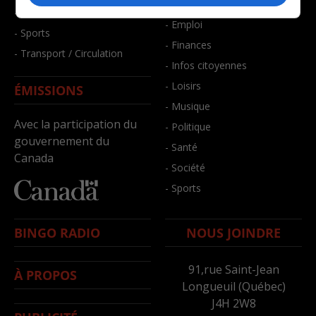
- Bien-être
- Santé et bien-être
- Emploi
- Sports
- Finances
- Transport / Circulation
- Infos citoyennes
- Loisirs
ÉMISSIONS
- Musique
Avec la participation du
- Politique
gouvernement du
- Santé
Canada
- Société
- Sports
BINGO RADIO
NOUS JOINDRE
91,rue Saint-Jean
À PROPOS
Longueuil (Québec)
J4H 2W8