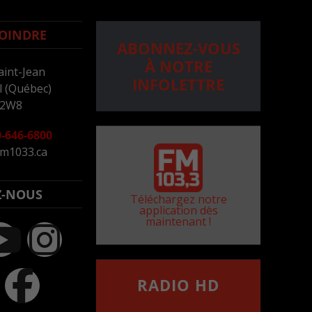
OINDRE
ABONNEZ-VOUS
À NOTRE
aint-Jean
INFOLETTRE
 (Québec)
 2W8
-646-6800
m1033.ca
Z-NOUS
Téléchargez notre
application dès
maintenant !
RADIO HD
••••••••••••••••••
Comment synthoniser la