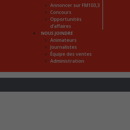
Annoncer sur FM103,3
Concours
Opportunités
d’affaires
NOUS JOINDRE
Animateurs
Journalistes
Équipe des ventes
Administration