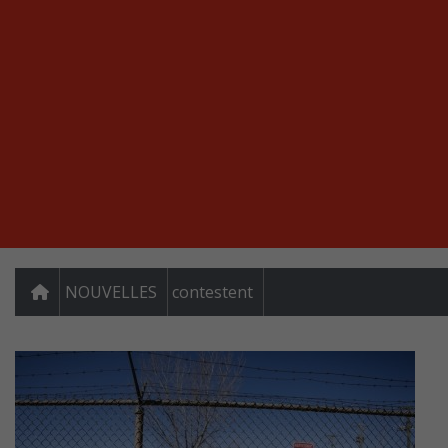
NOUVELLES
contestent