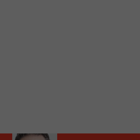
C
Vous avez envie d’écouter le FM 103,3 ou notre nouv
Ajoutez un signet FM 103,3 sur votre écran d’accueil
Voici la procédure ;)
À partir de votre téléphone, allez sur le site inte
Ensuite cliquez sur l’icône situé au bas de votre éc
(celui qui représente un carré incluant une flèche d
Cliquez maintenant sur l’option Ajouter sur l’écran
Faites Enregistrer en haut à droite.
Et voilà! Toutes les infos et l’écoute de votre radio loca
Audio