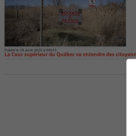
Publié le 29 août 2025 à 09h15
La Cour supérieur du Québec va entendre des citoyenn