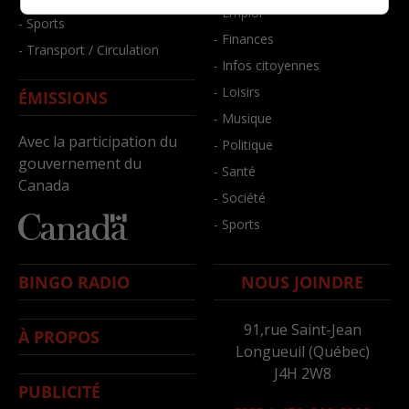
- Emploi
- Sports
- Finances
- Transport / Circulation
- Infos citoyennes
- Loisirs
ÉMISSIONS
- Musique
Avec la participation du
- Politique
gouvernement du
- Santé
Canada
- Société
- Sports
BINGO RADIO
NOUS JOINDRE
91,rue Saint-Jean
À PROPOS
Longueuil (Québec)
J4H 2W8
PUBLICITÉ