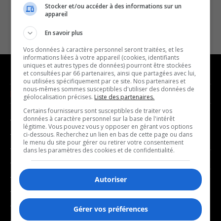
Stocker et/ou accéder à des informations sur un
appareil
En savoir plus
Vos données à caractère personnel seront traitées, et les
informations liées à votre appareil (cookies, identifiants
uniques et autres types de données) pourront être stockées
et consultées par 66 partenaires, ainsi que partagées avec lui,
ou utilisées spécifiquement par ce site. Nos partenaires et
nous-mêmes sommes susceptibles d'utiliser des données de
NOUVELLES
MUSIQUE
géolocalisation précises.
Liste des partenaires.
Certains fournisseurs sont susceptibles de traiter vos
données à caractère personnel sur la base de l'intérêt
- Affaires municipales
- Décompte franco
légitime. Vous pouvez vous y opposer en gérant vos options
- Communauté / Social
- Joué récemment
ci-dessous. Recherchez un lien en bas de cette page ou dans
le menu du site pour gérer ou retirer votre consentement
- Culture
dans les paramètres des cookies et de confidentialité.
BALADOS
- Économie
- Éducation
Autoriser
- Affaires
- Environnement
- Art de vivre
- Faits divers
Gérer vos préférences
- Bien-être
- Santé et bien-être