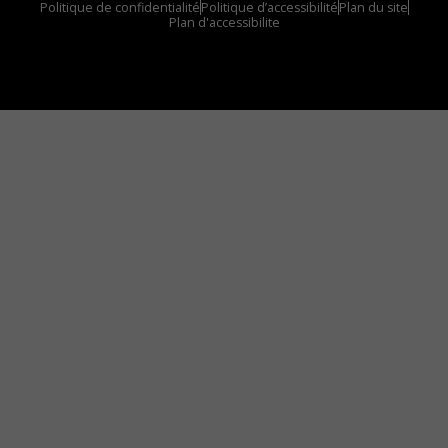
Politique de confidentialité
Politique d’accessibilité
Plan du site
Plan d'accessibilite
Comment installer notre vignette sur votre
appareil mobile
Vous avez envie d’écouter le FM 103,3 ou notre